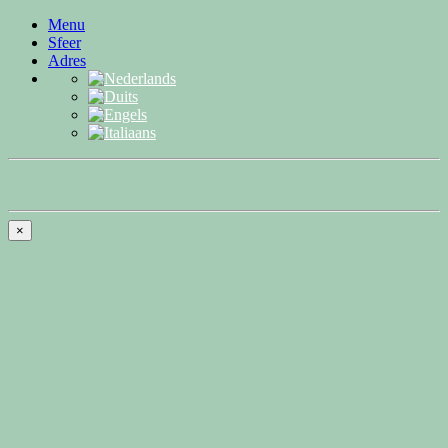
Menu
Sfeer
Adres
×