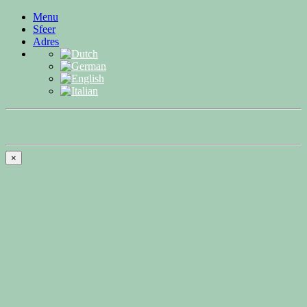
Menu
Sfeer
Adres
×